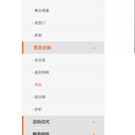
- 舞台搭建
- 造型门
- 桁架
配套设施
∨
- 会议桌
- 嘉宾软椅
- 讲台
- 指示牌
- 护栏
启动仪式
∨
舞美特效
∨